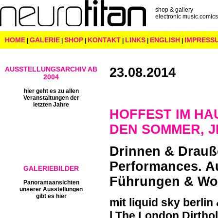
shop & gallery
electronic music.comics.
HOME
GALERIE
SHOP
KONTAKT
LINKS
ENGLISH
IMPRESS
|
|
|
|
|
|
AUSSTELLUNGSARCHIV AB
23.08.2014
2004
hier geht es zu allen
Veranstaltungen der
letzten Jahre
HOFFEST IM HA
DEN SOMMER, J
Drinnen & Drauß
Performances. A
GALERIEBILDER
Führungen & Wo
Panoramaansichten
unserer Ausstellungen
gibt es hier
mit liquid sky berlin
l The London Dirthol