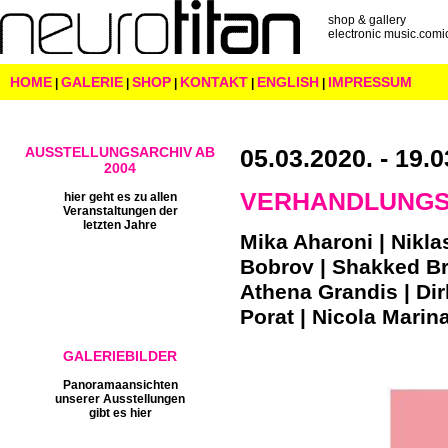
shop & gallery
electronic music.comic
HOME
GALERIE
SHOP
KONTAKT
ENGLISH
IMPRESSUM
|
|
|
|
|
AUSSTELLUNGSARCHIV AB
05.03.2020. - 19.
2004
VERHANDLUNGSS
hier geht es zu allen
Veranstaltungen der
letzten Jahre
Mika Aharoni | Nikla
Bobrov | Shakked Bro
Athena Grandis |
Dir
Porat | Nicola Marin
GALERIEBILDER
Panoramaansichten
unserer Ausstellungen
gibt es hier